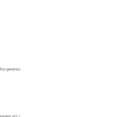
afico generico
pagine, ecc.)